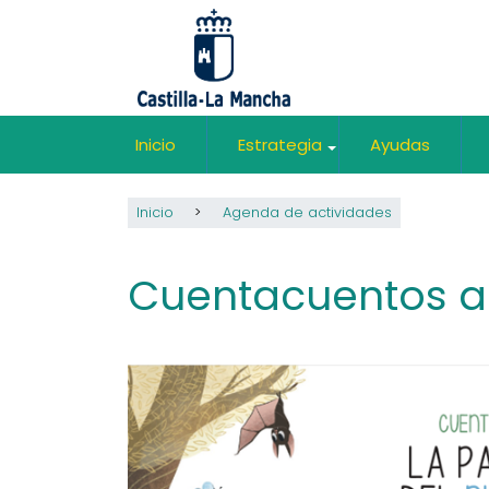
Pasar
al
contenido
principal
Inicio
Estrategia
Ayudas
+
Inicio
Agenda de actividades
Cuentacuentos a