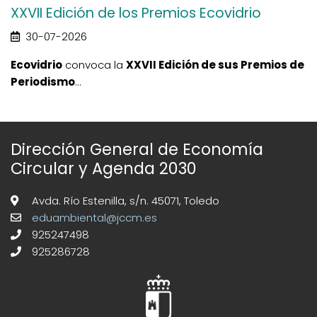
XXVII Edición de los Premios Ecovidrio
30-07-2026
Ecovidrio
convoca la
XXVII Edición de sus Premios de
Periodismo
...
Dirección General de Economía
Circular y Agenda 2030
Avda. Río Estenilla, s/n. 45071, Toledo
eduambiental@jccm.es
925247498
925286728