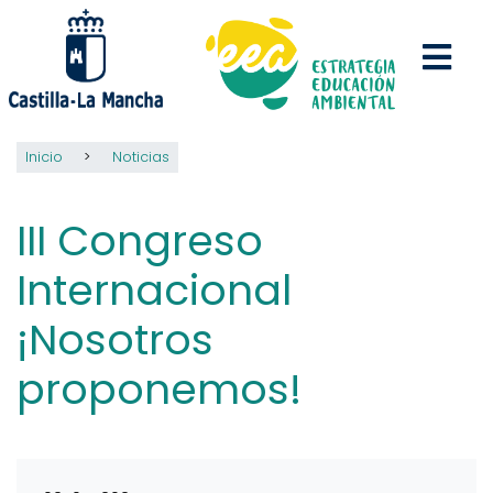
Pasar
al
contenido
principal
Inicio
Noticias
III Congreso
Internacional
¡Nosotros
proponemos!