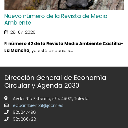
Nuevo número de la Revista de Medio
Ambiente
28-07-2026
El
número 42 de la Revista Medio Ambiente Castilla-
La Mancha
, ya está disponible...
Dirección General de Economía
Circular y Agenda 2030
Avda. Río Estenilla, s/n. 45071, Toledo
eduambiental@jccm.es
925247498
925286728