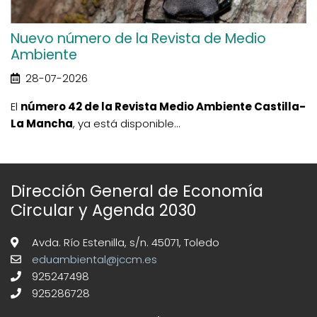
Nuevo número de la Revista de Medio
Ambiente
28-07-2026
El
número 42 de la Revista Medio Ambiente Castilla-
La Mancha
, ya está disponible...
Dirección General de Economía
Circular y Agenda 2030
Avda. Río Estenilla, s/n. 45071, Toledo
eduambiental@jccm.es
925247498
925286728