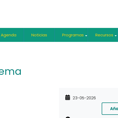
Agenda
Noticias
Programas
Recursos
+
stema
23-05-2026
Aña