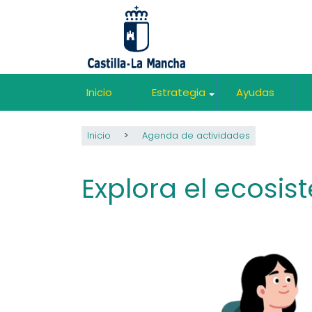
Pasar
al
contenido
principal
Inicio
Estrategia
Ayudas
+
Inicio
Agenda de actividades
Explora el ecosi