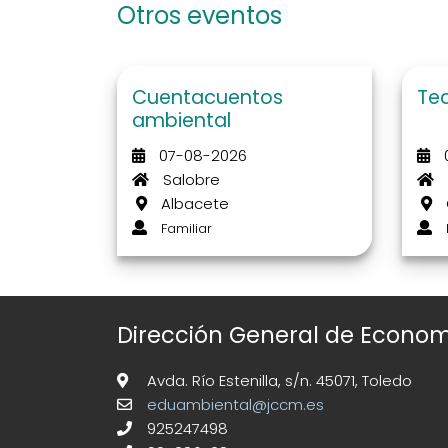
Otros eventos
Cuentacuentos
Te
ambiental
07-08-2026
Salobre
Albacete
Familiar
Dirección General de Econom
Avda. Río Estenilla, s/n. 45071, Toledo
eduambiental@jccm.es
925247498