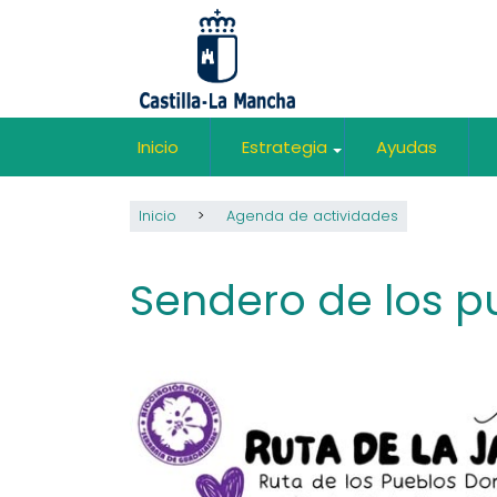
Pasar
al
contenido
principal
Inicio
Estrategia
Ayudas
+
Inicio
Agenda de actividades
Sendero de los p