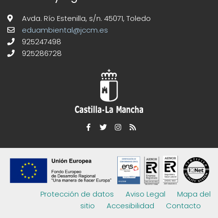
Avda. Río Estenilla, s/n. 45071, Toledo
eduambiental@jccm.es
925247498
925286728
Protección de datos
Aviso Legal
Mapa del
sitio
Accesibilidad
Contacto