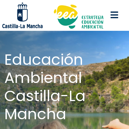
Pasar
al
contenido
principal
Educación
Ambiental
Castilla-La
Mancha