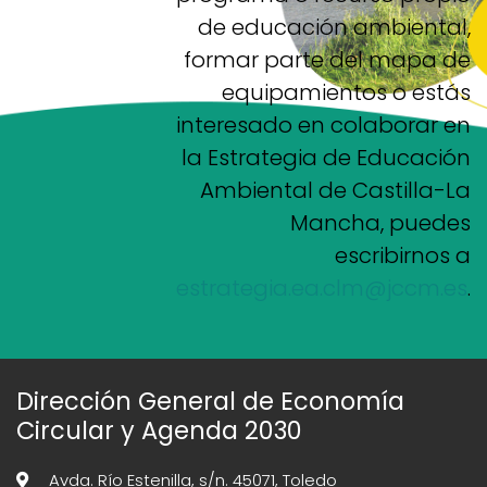
de educación ambiental,
formar parte del mapa de
equipamientos o estás
interesado en colaborar en
la Estrategia de Educación
Ambiental de Castilla-La
Mancha, puedes
escribirnos a
estrategia.ea.clm@jccm.es
.
Dirección General de Economía
Circular y Agenda 2030
Avda. Río Estenilla, s/n. 45071, Toledo