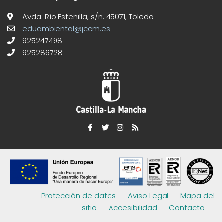
Avda. Río Estenilla, s/n. 45071, Toledo
eduambiental@jccm.es
925247498
925286728
Protección de datos
Aviso Legal
Mapa del
sitio
Accesibilidad
Contacto